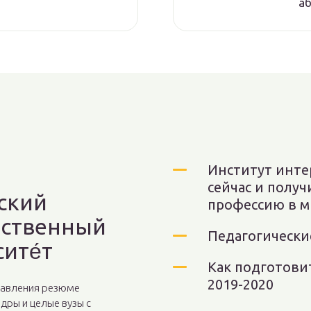
а
Институт инте
сейчас и полу
ский
профессию в м
рственный
Педагогически
ите́т
Как подготови
2019-2020
тавления резюме
дры и целые вузы с