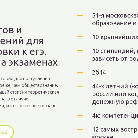
51-я московск
образование и
тов и
10 крупнейших
ений для
вки к егэ.
10 стипендий,
зависеть от р
на экзаменах
2б14
стории для поступления
 реже, чем обществознание.
44-х летний («
ьшей степени теоретическая
россии или ко
на, в отличие
денежную реф
я, которое теснее связано
4к: компетенц
12 самых вост
ЛЕЕ
москве