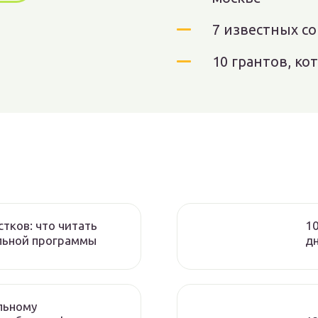
7 известных с
10 грантов, к
стков: что читать
10
льной программы
дн
льному