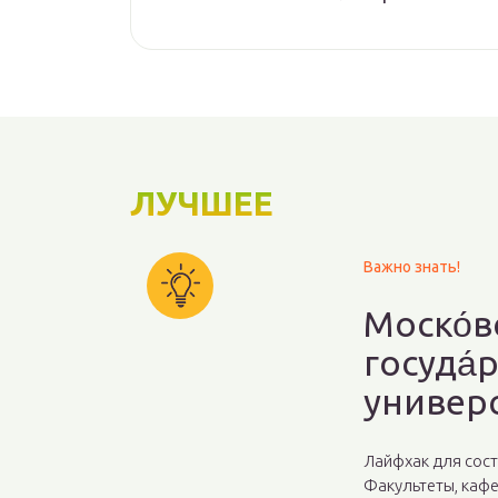
ЛУЧШЕЕ
Важно знать!
Моско́в
госуда́
универс
Лайфхак для сос
Факультеты, кафе