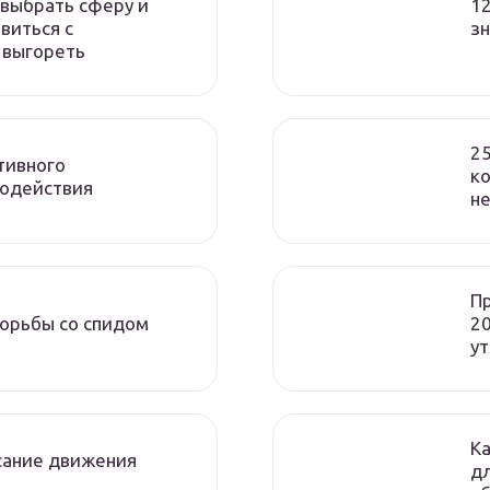
 выбрать сферу и
12
виться с
зн
 выгореть
25
тивного
к
модействия
н
П
орьбы со спидом
2
у
Ка
сание движения
дл