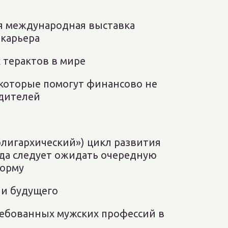
ая международная выставка
 карьера
 терактов в мире
 которые помогут финансово не
одителей
олигархический») цикл развития
гда следует ожидать очередную
орму
ии будущего
ребованных мужских профессий в