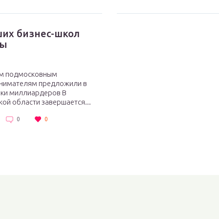
ших бизнес-школ
вы
м подмосковным
нимателям предложили в
ики миллиардеров В
ой области завершается...
0
0