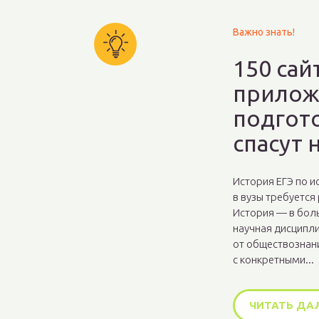
Важно знать!
150 сай
прилож
подгото
спасут 
История ЕГЭ по и
в вузы требуется
История — в бол
научная дисципли
от обществознани
с конкретными...
ЧИТАТЬ ДА