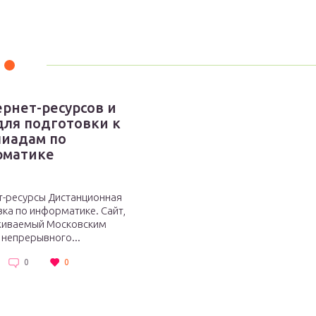
ернет-ресурсов и
для подготовки к
иадам по
рматике
т-ресурсы Дистанционная
ка по информатике. Сайт,
иваемый Московским
непрерывного...
0
0