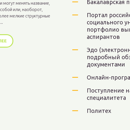
Бакалаврская 
 могут менять название,
собой или, наоборот,
Портал россий
олее мелкие структурные
социального у
..
портфолио вып
аспирантов
ЛЕЕ
Эдо (электрон
подробный обз
документами
Онлайн-програ
Поступление н
специалитета
Политех