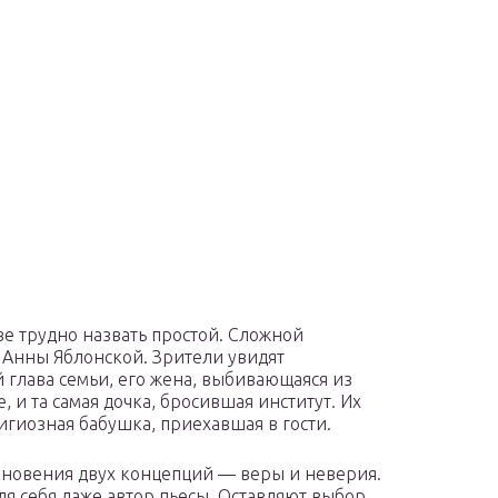
е трудно назвать простой. Сложной
 Анны Яблонской. Зрители увидят
 глава семьи, его жена, выбивающаяся из
, и та самая дочка, бросившая институт. Их
гиозная бабушка, приехавшая в гости.
лкновения двух концепций — веры и неверия.
ля себя даже автор пьесы. Оставляют выбор