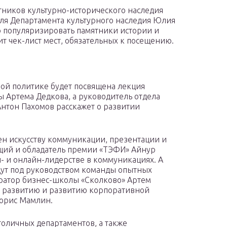
ников культурно-исторического наследия
ля Департамента культурного наследия Юлия
о популяризировать памятники истории и
ит чек-лист мест, обязательных к посещению.
ой политике будет посвящена лекция
 Артема Дедкова, а руководитель отдела
нтон Пахомов расскажет о развитии
н искусству коммуникации, презентации и
ущий и обладатель премии «ТЭФИ» Айнур
- и онлайн-лидерстве в коммуникациях. А
удут под руководством команды опытных
ератор бизнес-школы «Сколково» Артем
у развитию и развитию корпоративной
орис Мамлин.
толичных департаментов, а также