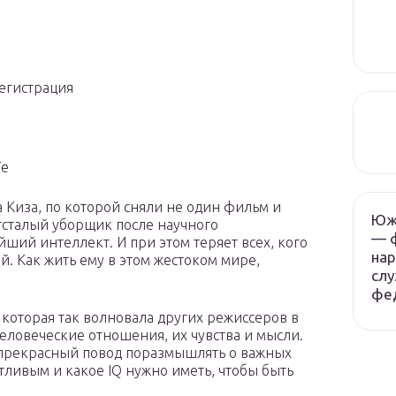
егистрация
Те
а Киза, по которой сняли не один фильм и
Южн
тсталый уборщик после научного
— 
ший интеллект. И при этом теряет всех, кого
нар
ей. Как жить ему в этом жестоком мире,
слу
фе
которая так волновала других режиссеров в
человеческие отношения, их чувства и мысли.
 прекрасный повод поразмышлять о важных
стливым и какое IQ нужно иметь, чтобы быть