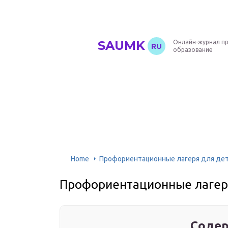
SAUMK
Онлайн-журнал п
RU
образование
Home
Профориентационные лагеря для де
Профориентационные лагер
Содер