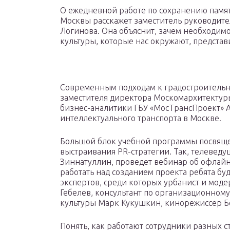
О ежедневной работе по сохранению памят
Москвы расскажет заместитель руководите
Логинова. Она объяснит, зачем необходим
культуры, которые нас окружают, представ
Современным подходам к градостроительн
заместителя директора Москомархитектуры
бизнес-аналитики ГБУ «МосТрансПроект» А
интеллектуального транспорта в Москве.
Большой блок учебной программы посвяще
выстраивания PR-стратегии. Так, телевед
Зиннатуллин, проведет вебинар об офлайн
работать над созданием проекта ребята б
экспертов, среди которых урбанист и мод
Гебелев, консультант по организационном
культуры Марк Кукушкин, кинорежиссер Б
Понять, как работают сотрудники разных с