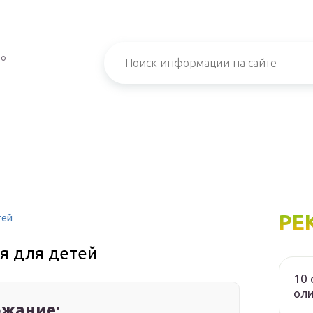
ро
РЕ
тей
я для детей
10 
ол
жание: