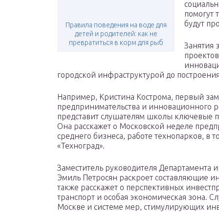
социальн
помогут 
будут пр
Правила поведения на воде для
детей и родителей: как не
превратиться в корм для рыб
Занятия 
проектов
инноваци
городской инфраструктурой до построени
Например, Кристина Кострома, первый зам
предпринимательства и инновационного р
представит слушателям школы ключевые п
Она расскажет о Московской неделе предп
среднего бизнеса, работе технопарков, в т
«Техноград».
Заместитель руководителя Департамента
Эмиль Петросян раскроет составляющие ин
также расскажет о перспективных инвестп
транспорт и особая экономическая зона. С
Москве и системе мер, стимулирующих ин