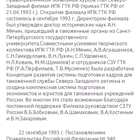
Западный филиал ИПК ГТК РФ (приказ ГТК РФ от
21.04.1993 г.). Открытие филиала ИПК ГТК РФ
состоялось в сен­тябре 1993 г. Директором филиала
был утвержден доктор исторических наук А.Н.
Мячин, пришедший в таможенные органы из Санкт-
Петер­бургского государственного
университета.Совместными усилиями творческого
коллектива ИПК ГТК РФ (А.Н.Мячин, А.В.Аграшен­ков,
С.Н.Гамидуллаев, В.Н.Лукин, С.П.Удовенко,
Н.Л.Коваль, М.М.Шумилов) и сотрудников СЗУ ГТК
РФ (Р.А.Перфильев, Т.В.Муси­енко) была разработана
Концепция развития системы подготовки кадров для
таможенной службы Северо-Западного ре­гиона и
создана комплексная система подготовки
экономистов и юристов для таможенных учреждений
России. Во многом это ста­ло возможным благодаря
постоянной поддержке Филиала руко­водством СЗТУ
России В.Б.Бобковым, В.А.Шамаховым, В.А.Костиным
и В.Н.Захаровым.
22 сентября 1993 г. Постановлением
Правительства Российской Федерации № 940